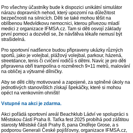
Pro všechny účastníky bude k dispozici unikátní simulátor
nárazu dopravních nehod, který upozorní na důležitost
bezpečnosti na silnicích. Děti se také mohou těšit na
oblíbenou Medvídkovu nemocnici, kterou přivezou mladí
medici z organizace IFMSA.cz. Tam si děti osvojí základy
první pomoci a dozvědí se, že návštěva lékaře nemusí být
strašidelná.
Pro sportovní nadšence budou připraveny ukázky různých
sportů, jako je volejbal, plážový volejbal, parkour, házená,
streetdance, tenis či cvičení rodičů s dětmi. Navíc je pro děti
připravena obří trampolína o rozměrech 9×11 metrů, malování
na obličej a výtvarné dílničky.
Aby se děti cítily motivované a zapojené, za splněné úkoly na
jednotlivých stanovištích získají špekáčky, které si mohou
opéct na venkovním ohništi!
Vstupné na akci je zdarma.
Akci pořádá sportovní areál Beachklub Ládví ve spolupráci s
Městskou částí Praha 8. Taťka fest 2025 probíhá pod záštitou
starosty Městské části Prahy 8, pana Ondřeje Grose, a s
podporou Generali České pojišťovny, organizace IFMSA.cz,