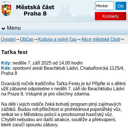
Kontakty
Menu
Úvodní
Občan
Kultura a volný čas
Akce městské části
Taťka fest
Kdy:
neděle 7. září 2025 od 14.00 hodin
Kde:
sportovní areál Beachklub Ládví, Chabařovická 1125/4,
Praha 8
Dvanáctý ročník tradičního Taťka Festu je tu! Přijďte si s dětmi
užít zábavné odpoledne v neděli 7. září do Beachklubu Ládví
na Praze 8. Vstupné je pro všechny zdarma.
Na děti i jejich rodiče čeká bohatý program plný zajímavých
zážitků. Budou mít příležitost si prohlédnout popelářský vůz,
setkat se s Městskou policií a prozkoumat hasičský vůz.
Chybět nebudou ani další atrakce, soutěže a překvapení,
které zaručí spoustu zábavy.