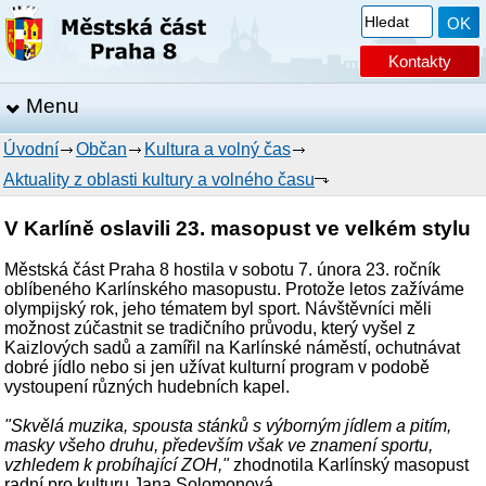
Kontakty
Menu
Úvodní
Občan
Kultura a volný čas
Aktuality z oblasti kultury a volného času
V Karlíně oslavili 23. masopust ve velkém stylu
Městská část Praha 8 hostila v sobotu 7. února 23. ročník
oblíbeného Karlínského masopustu. Protože letos zažíváme
olympijský rok, jeho tématem byl sport. Návštěvníci měli
možnost zúčastnit se tradičního průvodu, který vyšel z
Kaizlových sadů a zamířil na Karlínské náměstí, ochutnávat
dobré jídlo nebo si jen užívat kulturní program v podobě
vystoupení různých hudebních kapel.
"Skvělá muzika, spousta stánků s výborným jídlem a pitím,
masky všeho druhu, především však ve znamení sportu,
vzhledem k probíhající ZOH,"
zhodnotila Karlínský masopust
radní pro kulturu Jana Solomonová.