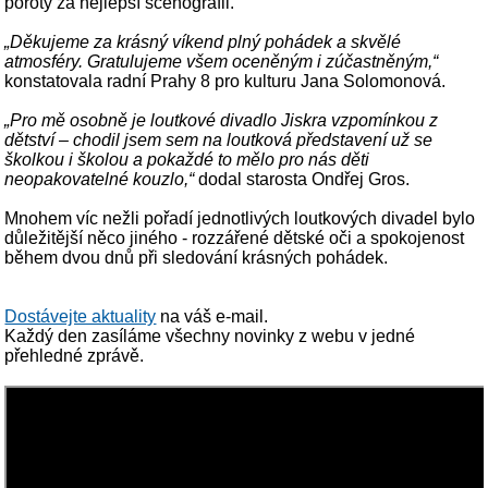
poroty za nejlepší scénografii.
„Děkujeme za krásný víkend plný pohádek a skvělé
atmosféry. Gratulujeme všem oceněným i zúčastněným,“
konstatovala radní Prahy 8 pro kulturu Jana Solomonová.
„Pro mě osobně je loutkové divadlo Jiskra vzpomínkou z
dětství – chodil jsem sem na loutková představení už se
školkou i školou a pokaždé to mělo pro nás děti
neopakovatelné kouzlo,“
dodal starosta Ondřej Gros.
Mnohem víc nežli pořadí jednotlivých loutkových divadel bylo
důležitější něco jiného - rozzářené dětské oči a spokojenost
během dvou dnů při sledování krásných pohádek.
Dostávejte aktuality
na váš e-mail.
Každý den zasíláme všechny novinky z webu v jedné
přehledné zprávě.