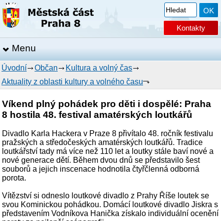
Kontakty
Menu
Úvodní
Občan
Kultura a volný čas
Aktuality z oblasti kultury a volného času
Víkend plný pohádek pro děti i dospělé: Praha
8 hostila 48. festival amatérských loutkářů
Divadlo Karla Hackera v Praze 8 přivítalo 48. ročník festivalu
pražských a středočeských amatérských loutkářů. Tradice
loutkářství tady má více než 110 let a loutky stále baví nové a
nové generace dětí. Během dvou dnů se představilo šest
souborů a jejich inscenace hodnotila čtyřčlenná odborná
porota.
Vítězství si odneslo loutkové divadlo z Prahy Říše loutek se
svou Kominickou pohádkou. Domácí loutkové divadlo Jiskra s
představením Vodníkova Hanička získalo individuální ocenění