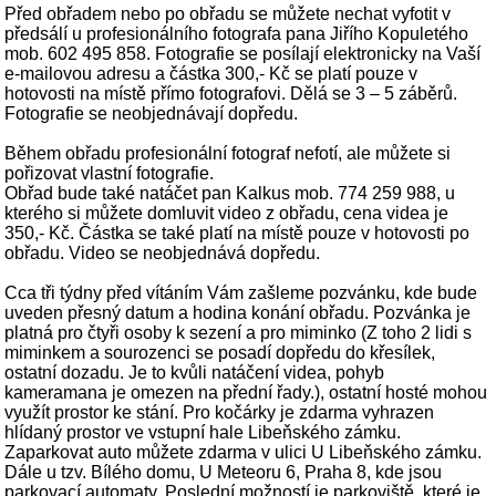
Před obřadem nebo po obřadu se můžete nechat vyfotit v
předsálí u profesionálního fotografa pana Jiřího Kopuletého
mob. 602 495 858. Fotografie se posílají elektronicky na Vaší
e-mailovou adresu a částka 300,- Kč se platí pouze v
hotovosti na místě přímo fotografovi. Dělá se 3 – 5 záběrů.
Fotografie se neobjednávají dopředu.
Během obřadu profesionální fotograf nefotí, ale můžete si
pořizovat vlastní fotografie.
Obřad bude také natáčet pan Kalkus mob. 774 259 988, u
kterého si můžete domluvit video z obřadu, cena videa je
350,- Kč. Částka se také platí na místě pouze v hotovosti po
obřadu. Video se neobjednává dopředu.
Cca tři týdny před vítáním Vám zašleme pozvánku, kde bude
uveden přesný datum a hodina konání obřadu. Pozvánka je
platná pro čtyři osoby k sezení a pro miminko (Z toho 2 lidi s
miminkem a sourozenci se posadí dopředu do křesílek,
ostatní dozadu. Je to kvůli natáčení videa, pohyb
kameramana je omezen na přední řady.), ostatní hosté mohou
využít prostor ke stání. Pro kočárky je zdarma vyhrazen
hlídaný prostor ve vstupní hale Libeňského zámku.
Zaparkovat auto můžete zdarma v ulici U Libeňského zámku.
Dále u tzv. Bílého domu, U Meteoru 6, Praha 8, kde jsou
parkovací automaty. Poslední možností je parkoviště, které je