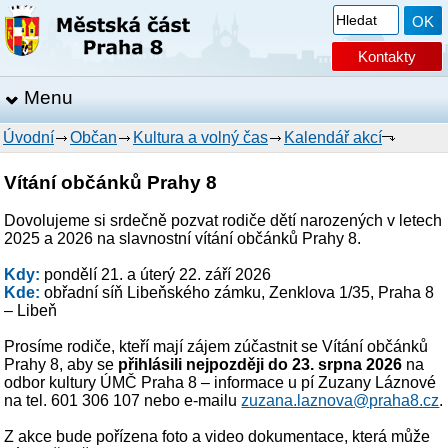
Kontakty
Menu
Úvodní
Občan
Kultura a volný čas
Kalendář akcí
Vítání občánků Prahy 8
Dovolujeme si srdečně pozvat rodiče dětí narozených v letech
2025 a 2026 na slavnostní vítání občánků Prahy 8.
Kdy:
pondělí 21. a úterý 22. září 2026
Kde:
obřadní síň Libeňského zámku, Zenklova 1/35, Praha 8
– Libeň
Prosíme rodiče, kteří mají zájem zúčastnit se Vítání občánků
Prahy 8, aby se
přihlásili nejpozději do 23. srpna 2026
na
odbor kultury ÚMČ Praha 8 – informace u pí Zuzany Láznové
na tel. 601 306 107 nebo e-mailu
zuzana.laznova@praha8.cz
.
Z akce bude pořízena foto a video dokumentace, která může