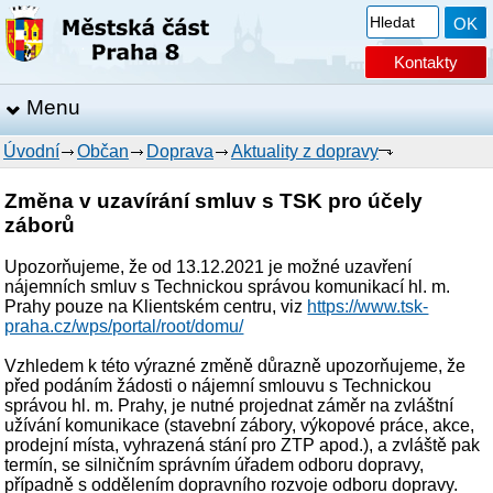
Kontakty
Menu
Úvodní
Občan
Doprava
Aktuality z dopravy
Změna v uzavírání smluv s TSK pro účely
záborů
Upozorňujeme, že od 13.12.2021 je možné uzavření
nájemních smluv s Technickou správou komunikací hl. m.
Prahy pouze na Klientském centru, viz
https://www.tsk-
praha.cz/wps/portal/root/domu/
Vzhledem k této výrazné změně důrazně upozorňujeme, že
před podáním žádosti o nájemní smlouvu s Technickou
správou hl. m. Prahy, je nutné projednat záměr na zvláštní
užívání komunikace (stavební zábory, výkopové práce, akce,
prodejní místa, vyhrazená stání pro ZTP apod.), a zvláště pak
termín, se silničním správním úřadem odboru dopravy,
případně s oddělením dopravního rozvoje odboru dopravy.