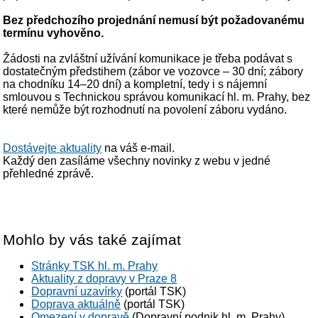
Bez předchozího projednání nemusí být požadovanému
termínu vyhověno.
Žádosti na zvláštní užívání komunikace je třeba podávat s
dostatečným předstihem (zábor ve vozovce – 30 dní; zábory
na chodníku 14–20 dní) a kompletní, tedy i s nájemní
smlouvou s Technickou správou komunikací hl. m. Prahy, bez
které nemůže být rozhodnutí na povolení záboru vydáno.
Dostávejte aktuality
na váš e-mail.
Každý den zasíláme všechny novinky z webu v jedné
přehledné zprávě.
Mohlo by vás také zajímat
Stránky TSK hl. m. Prahy
Aktuality z dopravy v Praze 8
Dopravní uzavírky
(portál TSK)
Doprava aktuálně
(portál TSK)
Omezení v dopravě
(Dopravní podnik hl. m. Prahy)