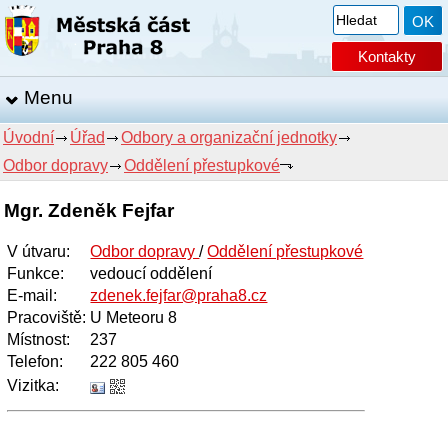
Kontakty
Menu
Úvodní
Úřad
Odbory a organizační jednotky
Odbor dopravy
Oddělení přestupkové
Mgr. Zdeněk Fejfar
V útvaru
:
Odbor dopravy
/
Oddělení přestupkové
Funkce
:
vedoucí oddělení
E-mail
:
zdenek.fejfar@praha8.cz
Pracoviště
:
U Meteoru 8
Místnost
:
237
Telefon
:
222 805 460
Vizitka: