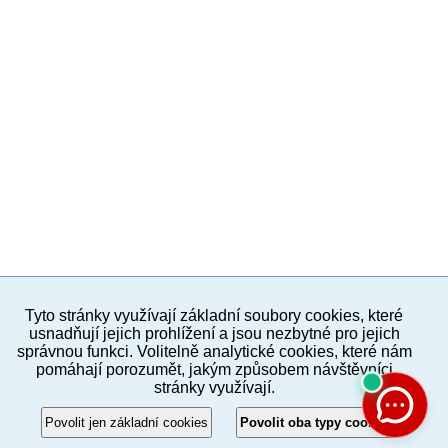
Tyto stránky využívají základní soubory cookies, které
PC verze
ENG
usnadňují jejich prohlížení a jsou nezbytné pro jejich
správnou funkci. Volitelně analytické cookies, které nám
pomáhají porozumět, jakým způsobem návštěvníci
Povinné a praktické informace
stránky využívají.
© 2012–2019 MČ Praha 8
Povolit jen základní cookies
Povolit oba typy cookies