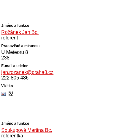
Rožánek Jan Bc.
referent
U Meteoru 8
238
jan.rozanek@praha8.cz
222 805 486
Soukupová Martina Bc.
referentka