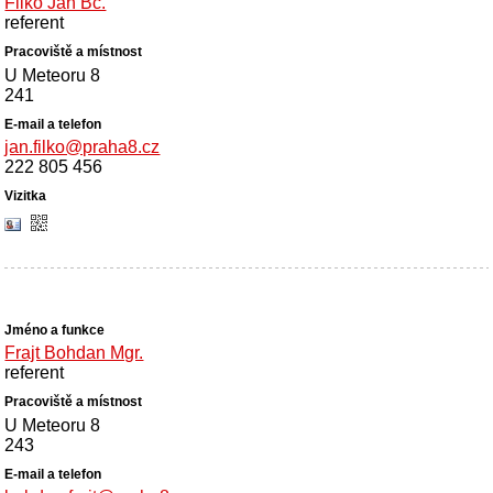
Filko Ján Bc.
referent
U Meteoru 8
241
jan.filko@praha8.cz
222 805 456
Frajt Bohdan Mgr.
referent
U Meteoru 8
243