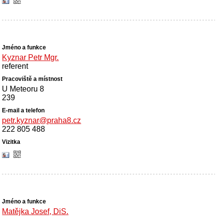
Kyznar Petr Mgr.
referent
U Meteoru 8
239
petr.kyznar@praha8.cz
222 805 488
Matějka Josef, DiS.