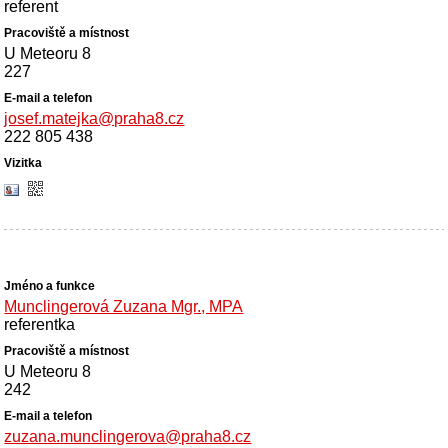
referent
U Meteoru 8
227
josef.matejka@praha8.cz
222 805 438
Munclingerová Zuzana Mgr., MPA
referentka
U Meteoru 8
242
zuzana.munclingerova@praha8.cz