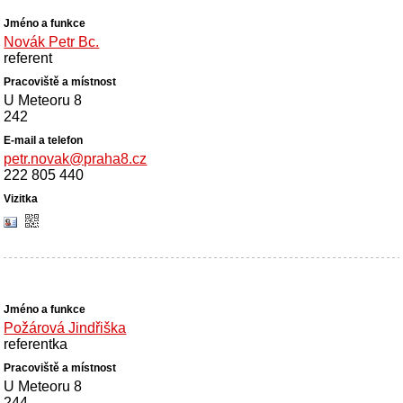
Novák Petr Bc.
referent
U Meteoru 8
242
petr.novak@praha8.cz
222 805 440
Požárová Jindřiška
referentka
U Meteoru 8
244