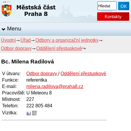
Kontakty
Menu
Úvodní
Úřad
Odbory a organizační jednotky
Odbor dopravy
Oddělení přestupkové
Bc. Milena Radilová
V útvaru
:
Odbor dopravy
/
Oddělení přestupkové
Funkce
:
referentka
E-mail
:
milena.radilova@praha8.cz
Pracoviště
:
U Meteoru 8
Místnost
:
227
Telefon
:
222 805 484
Vizitka: