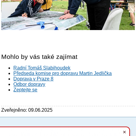
Mohlo by vás také zajímat
Radní Tomáš Slabihoudek
Předseda komise pro dopravu Martin Jedlička
Doprava v Praze 8
Odbor dopravy
Zeptejte se
Zveřejněno: 09.06.2025
Tyto stránky využívají základní soubory cookies, které
PC verze
ENG
usnadňují jejich prohlížení a jsou nezbytné pro jejich