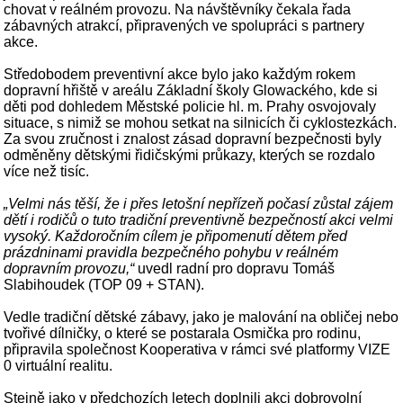
chovat v reálném provozu. Na návštěvníky čekala řada
zábavných atrakcí, připravených ve spolupráci s partnery
akce.
Středobodem preventivní akce bylo jako každým rokem
dopravní hřiště v areálu Základní školy Glowackého, kde si
děti pod dohledem Městské policie hl. m. Prahy osvojovaly
situace, s nimiž se mohou setkat na silnicích či cyklostezkách.
Za svou zručnost i znalost zásad dopravní bezpečnosti byly
odměněny dětskými řidičskými průkazy, kterých se rozdalo
více než tisíc.
„Velmi nás těší, že i přes letošní nepřízeň počasí zůstal zájem
dětí i rodičů o tuto tradiční preventivně bezpečností akci velmi
vysoký. Každoročním cílem je připomenutí dětem před
prázdninami pravidla bezpečného pohybu v reálném
dopravním provozu,“
uvedl radní pro dopravu Tomáš
Slabihoudek (TOP 09 + STAN).
Vedle tradiční dětské zábavy, jako je malování na obličej nebo
tvořivé dílničky, o které se postarala Osmička pro rodinu,
připravila společnost Kooperativa v rámci své platformy VIZE
0 virtuální realitu.
Stejně jako v předchozích letech doplnili akci dobrovolní