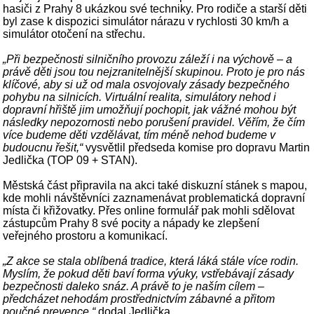
hasiči z Prahy 8 ukázkou své techniky. Pro rodiče a starší děti
byl zase k dispozici simulátor nárazu v rychlosti 30 km/h a
simulátor otočení na střechu.
„Při bezpečnosti silničního provozu záleží i na výchově – a
právě děti jsou tou nejzranitelnější skupinou. Proto je pro nás
klíčové, aby si už od mala osvojovaly zásady bezpečného
pohybu na silnicích. Virtuální realita, simulátory nehod i
dopravní hřiště jim umožňují pochopit, jak vážné mohou být
následky nepozornosti nebo porušení pravidel. Věřím, že čím
více budeme děti vzdělávat, tím méně nehod budeme v
budoucnu řešit,“
vysvětlil předseda komise pro dopravu Martin
Jedlička (TOP 09 + STAN).
Městská část připravila na akci také diskuzní stánek s mapou,
kde mohli návštěvníci zaznamenávat problematická dopravní
místa či křižovatky. Přes online formulář pak mohli sdělovat
zástupcům Prahy 8 své pocity a nápady ke zlepšení
veřejného prostoru a komunikací.
„Z akce se stala oblíbená tradice, která láká stále více rodin.
Myslím, že pokud děti baví forma výuky, vstřebávají zásady
bezpečnosti daleko snáz. A právě to je naším cílem –
předcházet nehodám prostřednictvím zábavné a přitom
poučné prevence,“
dodal Jedlička.