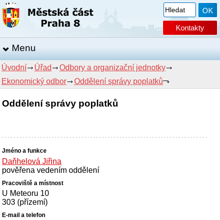
Kontakty
Menu
Úvodní
Úřad
Odbory a organizační jednotky
Ekonomický odbor
Oddělení správy poplatků
Oddělení správy poplatků
Daňhelová Jiřina
pověřena vedením oddělení
U Meteoru 10
303 (přízemí)