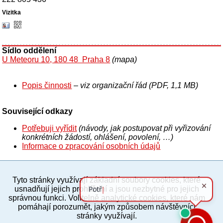
Sídlo oddělení
U Meteoru 10, 180 48 Praha 8
(mapa)
Popis činnosti
– viz organizační řád (PDF, 1,1 MB)
Související odkazy
Potřebuji vyřídit
(návody, jak postupovat při vyřizování
konkrétních žádostí, ohlášení, povolení, …)
Informace o zpracování osobních údajů
Tyto stránky využívají základní soubory cookies, které
PC verze
ENG
usnadňují jejich prohlížení a jsou nezbytné pro jejich
správnou funkci. Volitelně analytické cookies, které nám
pomáhají porozumět, jakým způsobem návštěvníci
Povinné a praktické informace
stránky využívají.