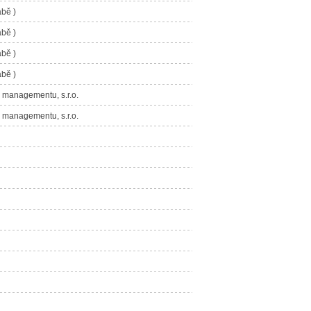
ábě )
ábě )
ábě )
ábě )
a managementu, s.r.o.
a managementu, s.r.o.