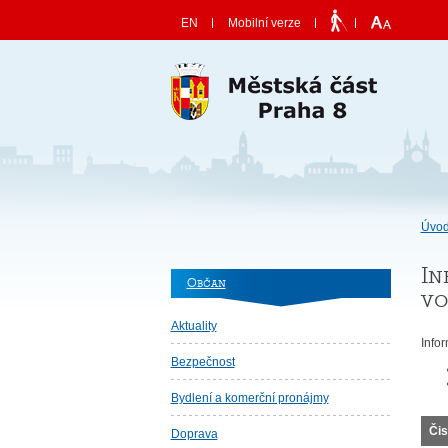
Skočit na obsah
EN
Mobilní verze
Úvod
In
Občan
vo
Aktuality
Info
Bezpečnost
Bydlení a komerční pronájmy
Čis
Doprava