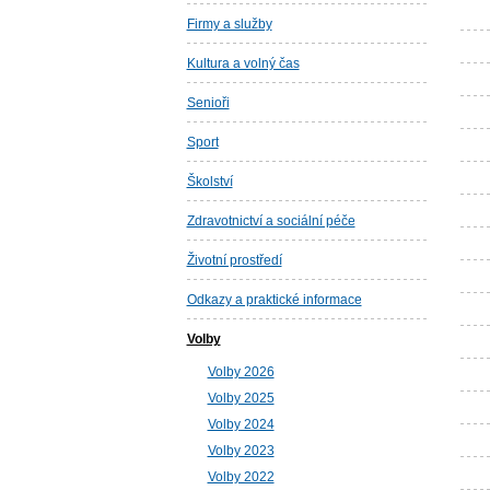
Firmy a služby
Kultura a volný čas
Senioři
Sport
Školství
Zdravotnictví a sociální péče
Životní prostředí
Odkazy a praktické informace
Volby
Volby 2026
Volby 2025
Volby 2024
Volby 2023
Volby 2022