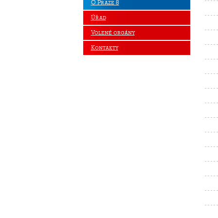
O Praze 8
Úřad
Volené orgány
Kontakty