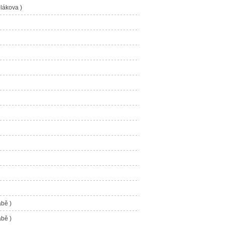
lákova )
ábě )
ábě )