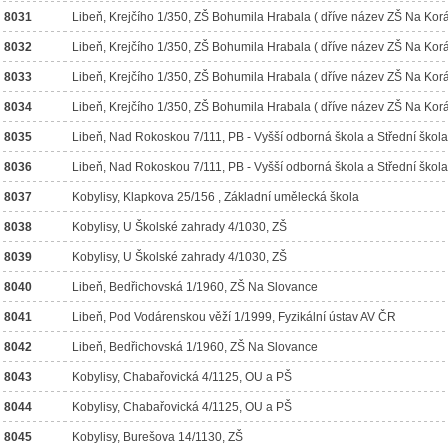
8031
Libeň, Krejčího 1/350, ZŠ Bohumila Hrabala ( dříve název ZŠ Na Kor
8032
Libeň, Krejčího 1/350, ZŠ Bohumila Hrabala ( dříve název ZŠ Na Kor
8033
Libeň, Krejčího 1/350, ZŠ Bohumila Hrabala ( dříve název ZŠ Na Kor
8034
Libeň, Krejčího 1/350, ZŠ Bohumila Hrabala ( dříve název ZŠ Na Kor
8035
Libeň, Nad Rokoskou 7/111, PB - Vyšší odborná škola a Střední škol
8036
Libeň, Nad Rokoskou 7/111, PB - Vyšší odborná škola a Střední škol
8037
Kobylisy, Klapkova 25/156 , Základní umělecká škola
8038
Kobylisy, U Školské zahrady 4/1030, ZŠ
8039
Kobylisy, U Školské zahrady 4/1030, ZŠ
8040
Libeň, Bedřichovská 1/1960, ZŠ Na Slovance
8041
Libeň, Pod Vodárenskou věží 1/1999, Fyzikální ústav AV ČR
8042
Libeň, Bedřichovská 1/1960, ZŠ Na Slovance
8043
Kobylisy, Chabařovická 4/1125, OU a PŠ
8044
Kobylisy, Chabařovická 4/1125, OU a PŠ
8045
Kobylisy, Burešova 14/1130, ZŠ