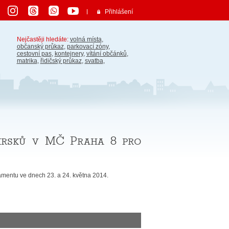
Přihlášení
Nejčastěji hledáte:
volná místa
,
občanský průkaz
,
parkovací zóny
,
cestovní pas
,
kontejnery
,
vítání občánků
,
matrika
,
řidičský průkaz
,
svatba
,
krsků v MČ Praha 8 pro
amentu ve dnech 23. a 24. května 2014.