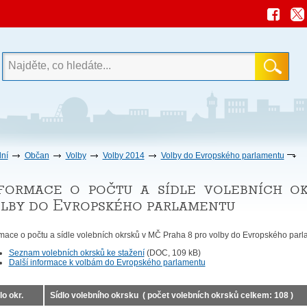
ní
Občan
Volby
Volby 2014
Volby do Evropského parlamentu
formace o počtu a sídle volebních o
lby do Evropského parlamentu
rmace o počtu a sídle volebních okrsků v MČ Praha 8 pro volby do Evropského parl
Seznam volebních okrsků ke stažení
(DOC, 109 kB)
Další informace k volbám do Evropského parlamentu
lo
okr.
Sídlo volebního okrsku ( počet volebních okrsků celkem: 108 )