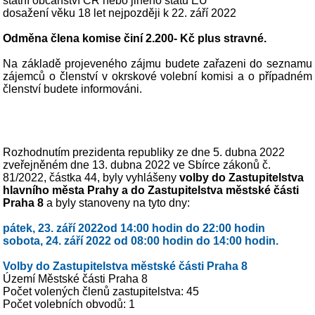
státní občanství ČR nebo jiného státu EU
dosažení věku 18 let nejpozději k 22. září 2022
Odměna člena komise činí 2.200- Kč plus stravné.
Na základě projeveného zájmu budete zařazeni do seznamu
zájemců o členství v okrskové volební komisi a o případném
členství budete informováni.
Rozhodnutím prezidenta republiky ze dne 5. dubna 2022
zveřejněném dne 13. dubna 2022 ve Sbírce zákonů č.
81/2022, částka 44, byly vyhlášeny
volby do Zastupitelstva
hlavního města Prahy a do Zastupitelstva městské části
Praha 8
a byly stanoveny na tyto dny:
pátek, 23. září 2022od 14:00 hodin do 22:00 hodin
sobota, 24. září 2022 od 08:00 hodin do 14:00 hodin.
Volby do Zastupitelstva městské části Praha 8
Území Městské části Praha 8
Počet volených členů zastupitelstva: 45
Počet volebních obvodů: 1