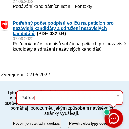
27.06.2022
Podávání kandidátních listin – kontakty
Potřebný počet podpisů voličů na peticích pro
nezávislé kandidáty a sdružení nezávislých
kandidátů
(PDF, 432 kB)
07.06.2022
Potřebný počet podpisů voličů na peticích pro nezávislé
kandidáty a sdružení nezávislých kandidátů
Zveřejněno: 02.05.2022
Tyto stránky využívají základní soubory cookies, které
PC verze
ENG
usnadňují jejich prohlížení a jsou nezbytné pro jejich
správnou funkci. Volitelně analytické cookies, které nám
pomáhají porozumět, jakým způsobem návštěvníci
Povinné a praktické informace
stránky využívají.
© 2012–2019 MČ Praha 8
Povolit jen základní cookies
Povolit oba typy cookies