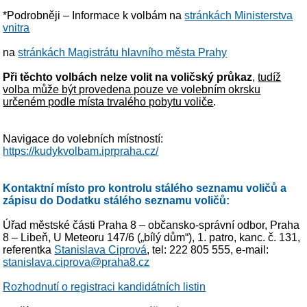
*Podrobněji – Informace k volbám na
stránkách Ministerstva
vnitra
na
stránkách Magistrátu hlavního města Prahy
Při těchto volbách nelze volit na voličský průkaz
,
tudíž
volba může být provedena pouze ve volebním okrsku
určeném podle místa trvalého pobytu voliče
.
Navigace do volebních místností:
https://kudykvolbam.iprpraha.cz/
Kontaktní místo pro kontrolu stálého seznamu voličů a
zápisu do Dodatku stálého seznamu voličů:
Úřad městské části Praha 8 – občansko-správní odbor, Praha
8 – Libeň, U Meteoru 147/6 („bílý dům“), 1. patro, kanc. č. 131,
referentka
Stanislava Ciprová
, tel: 222 805 555, e-mail:
stanislava.ciprova@praha8.cz
Rozhodnutí o registraci kandidátních listin