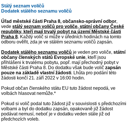
Stálý seznam voličů
Dodatek stálého seznamu voličů
Úřad městské části Praha 8, občansko-správní odbor
,
vede
stálý seznam voličů pro voliče, státní občany České
republiky, kteří mají trvalý pobyt na území Městské části
Praha 8
. Každý volič si může v úředních hodinách na tomto
odboru ověřit, zda je ve stálém seznamu voličů zapsán.
Dodatek stálého seznamu voličů
je veden pro voliče,
státní
občany členských států Evropské unie
, kteří jsou
přihlášeni k trvalému pobytu, popř. mají přechodný pobyt v
Městské části Praha 8. Do dodatku však bude volič
zapsán
pouze na základě vlastní žádosti
. Lhůta pro podání této
žádosti končí 21. září 2022 v 16:00 hodin.
Pokud občan členského státu EU tuto žádost nepodá, ve
volbách hlasovat nemůže.*
Pokud si volič podal tuto žádost již v souvislosti s předchozími
volbami a byl do dodatku zapsán, opakovaně již žádost
podávat nemusí, neboť je v dodatku veden stále již od
předchozích voleb.