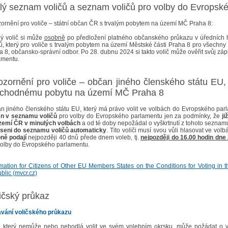
lý seznam voličů a seznam voličů pro volby do Evropsk
ornění pro voliče – státní občan ČR s trvalým pobytem na území MČ Praha 8:
ý volič si může
osobně
po předložení platného občanského průkazu v úředních h
čů, který pro voliče s trvalým pobytem na území Městské části Praha 8 pro všech
a 8, občansko-správní odbor. Po 28. dubnu 2024 si takto volič může ověřit svůj zá
amentu.
zornění pro voliče – občan jiného členského státu EU, 
echodnému pobytu na území MČ Praha 8
n jiného členského státu EU, který má právo volit ve volbách do Evropského par
n v seznamu voličů
pro volby do Evropského parlamentu jen za podmínky, že
ji
zemí ČR v minulých volbách
a od té doby nepožádal o vyškrtnutí z tohoto seznam
seni do seznamu voličů automaticky
. Tito voliči musí svou vůli hlasovat ve vol
ně podají
nejpozději 40 dnů přede dnem voleb, tj.
nejpozději do 16.00 hodin dne
volby do Evropského parlamentu.
rmation for Citizens of Other EU Members States on the Conditions for Voting in
blic (mvcr.cz)
ičský průkaz
vání voličského průkazu
č, který nemůže nebo nehodlá volit ve svém volebním okrsku, může požádat o v