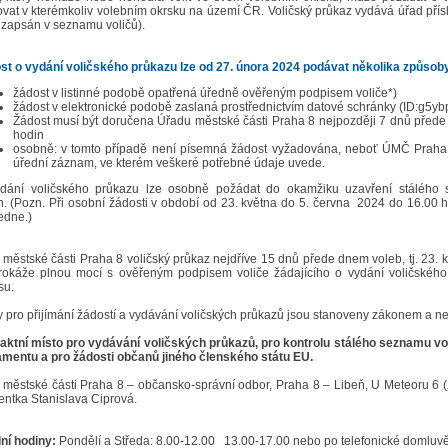
vat v kterémkoliv volebním okrsku na území ČR. Voličský průkaz vydává úřad přísluš
č zapsán v seznamu voličů).
st o vydání voličského průkazu lze od 27. února 2024 podávat několika způsob
žádost v listinné podobě opatřená úředně ověřeným podpisem voliče*)
žádost v elektronické podobě zaslaná prostřednictvím datové schránky (ID:g5yb
Žádost musí být doručena Úřadu městské části Praha 8 nejpozději 7 dnů přede 
hodin
osobně: v tomto případě není písemná žádost vyžadována, neboť ÚMČ Praha 8
úřední záznam, ve kterém veškeré potřebné údaje uvede.
dání voličského průkazu lze osobně požádat do okamžiku uzavření stálého s
n. (Pozn. Při osobní žádosti v období od 23. května do 5. června 2024 do 16.00 h
edne.)
 městské části Praha 8 voličský průkaz nejdříve 15 dnů přede dnem voleb, tj. 23. 
rokáže plnou mocí s ověřeným podpisem voliče žádajícího o vydání voličského 
su.
y pro přijímání žádostí a vydávání voličských průkazů jsou stanoveny zákonem a nel
aktní místo pro vydávání voličských průkazů, pro kontrolu stálého seznamu vo
amentu a pro žádosti občanů jiného členského státu EU.
městské části Praha 8 – občansko-správní odbor, Praha 8 – Libeň, U Meteoru 6 („bí
entka Stanislava Ciprová.
ní hodiny:
Pondělí a Středa: 8.00-12.00 13.00-17.00 nebo po telefonické domluv