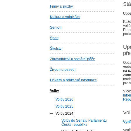
Stá
Firmy a služby
Upoz
Kultura a volný čas
Každ
voli
Senioři
Prah
parl
Sport
Upo
Školství
př
Zdravotnictví a sociální péče
Obča
vede
Životní prostředí
na ú
zane
osob
Odkazy a praktické informace
pro 
Volby
Více:
Info
Volby 2026
Repu
Volby 2025
Vol
Volby 2024
Volby do Senátu Parlamentu
Vydá
České republiky
Voli