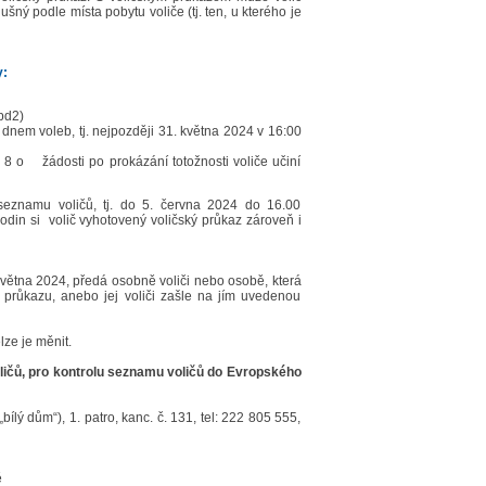
ný podle místa pobytu voliče (tj. ten, u kterého je
y:
pd2)
dnem voleb, tj. nejpozději 31. května 2024 v 16:00
 o žádosti po prokázání totožnosti voliče učiní
eznamu voličů, tj. do 5. června 2024 do 16.00
odin si volič vyhotovený voličský průkaz zároveň i
května 2024, předá osobně voliči nebo osobě, která
průkazu, anebo jej voliči zašle na jím uvedenou
ze je měnit.
ličů, pro kontrolu seznamu voličů do Evropského
lý dům“), 1. patro, kanc. č. 131, tel: 222 805 555,
ě