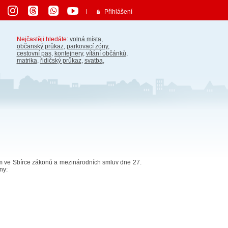
Přihlášení
Nejčastěji hledáte:
volná místa
,
občanský průkaz
,
parkovací zóny
,
cestovní pas
,
kontejnery
,
vítání občánků
,
matrika
,
řidičský průkaz
,
svatba
,
m ve Sbírce zákonů a mezinárodních smluv dne 27.
ny: