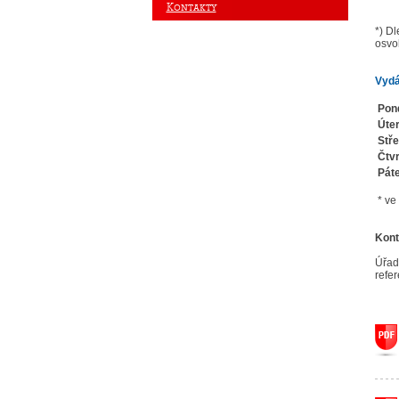
Kontakty
*) Dl
osvo
Vydá
Pond
Úte
Stře
Čtvr
Pát
* ve
Kont
Úřad 
refer