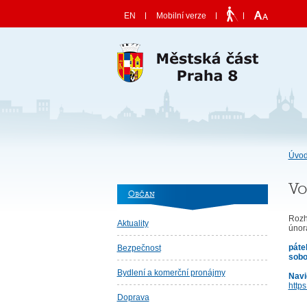
Skočit na obsah
EN
Mobilní verze
Úvod
Vo
Občan
Rozh
Aktuality
únor
páte
Bezpečnost
sobo
Bydlení a komerční pronájmy
Navi
https
Doprava