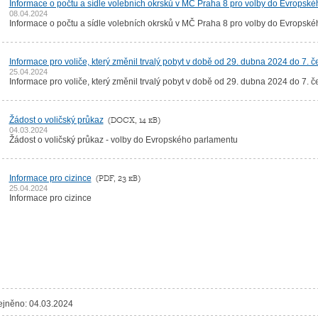
Informace o počtu a sídle volebních okrsků v MČ Praha 8 pro volby do Evropsk
08.04.2024
Informace o počtu a sídle volebních okrsků v MČ Praha 8 pro volby do Evropsk
Informace pro voliče, který změnil trvalý pobyt v době od 29. dubna 2024 do 7. 
25.04.2024
Informace pro voliče, který změnil trvalý pobyt v době od 29. dubna 2024 do 7. 
Žádost o voličský průkaz
(DOCX, 14 kB)
04.03.2024
Žádost o voličský průkaz - volby do Evropského parlamentu
Informace pro cizince
(PDF, 23 kB)
25.04.2024
Informace pro cizince
ejněno: 04.03.2024