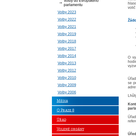
Volby do Evropského
hlaso
parlamentu
voli
Volby 2023
Volby 2022
Žádo
Volby 2021
Volby 2019
Volby 2018
Volby 2017
Volby 2014
O vy
hodi
Volby 2013
vyzv
Volby 2012
Volby 2010
Úřad
se p
Volby 2009
adre
Volby 2006
Lhůt
Média
Kont
parl
O Praze 8
Úřad 
Úřad
refer
Volené orgány
Úřed