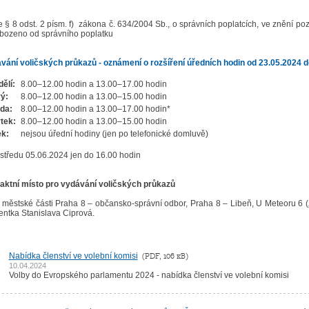
e § 8 odst. 2 písm. f) zákona č. 634/2004 Sb., o správních poplatcích, ve znění po
bozeno od správního poplatku
vání voličských průkazů - oznámení o rozšíření úředních hodin od 23.05.2024 
ělí:
8.00–12.00 hodin a 13.00–17.00 hodin
rý:
8.00–12.00 hodin a 13.00–15.00 hodin
da:
8.00–12.00 hodin a 13.00–17.00 hodin*
tek:
8.00–12.00 hodin a 13.00–15.00 hodin
ek:
nejsou úřední hodiny (jen po telefonické domluvě)
 středu 05.06.2024 jen do 16.00 hodin
aktní místo pro vydávání voličských průkazů
městské části Praha 8 – občansko-správní odbor, Praha 8 – Libeň, U Meteoru 6 („bí
entka Stanislava Ciprová.
Nabídka členství ve volební komisi
(PDF, 106 kB)
10.04.2024
Volby do Evropského parlamentu 2024 - nabídka členství ve volební komisi