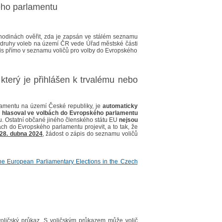
ého parlamentu
odinách ověřit, zda je zapsán ve stálém seznamu
ny druhy voleb na území ČR vede Úřad městské části
pis přímo v seznamu voličů pro volby do Evropského
který je přihlášen k trvalému nebo
lamentu na území České republiky, je
automaticky
ž hlasoval ve volbách do Evropského parlamentu
u. Ostatní občané jiného členského státu EU
nejsou
bách do Evropského parlamentu projevit, a to tak, že
 28. dubna 2024
, žádost o zápis do seznamu voličů
 the European Parliamentary Elections in the Czech
oličský průkaz. S voličským průkazem může volič