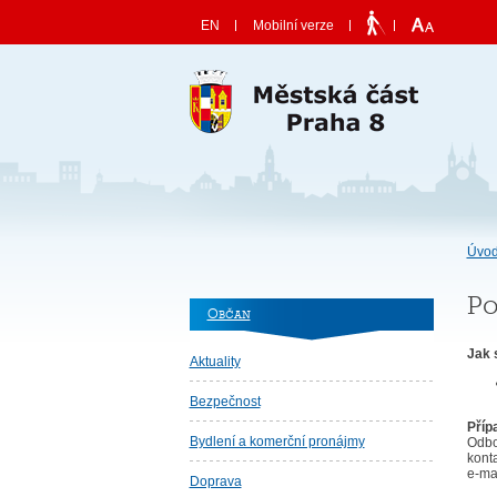
Skočit na obsah
EN
Mobilní verze
Úvod
Po
Občan
Jak 
Aktuality
Bezpečnost
Příp
Bydlení a komerční pronájmy
Odbo
kont
e-ma
Doprava