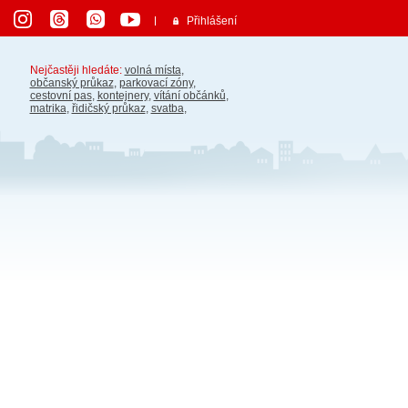
Přihlášení
Nejčastěji hledáte:
volná místa
,
občanský průkaz
,
parkovací zóny
,
cestovní pas
,
kontejnery
,
vítání občánků
,
matrika
,
řidičský průkaz
,
svatba
,