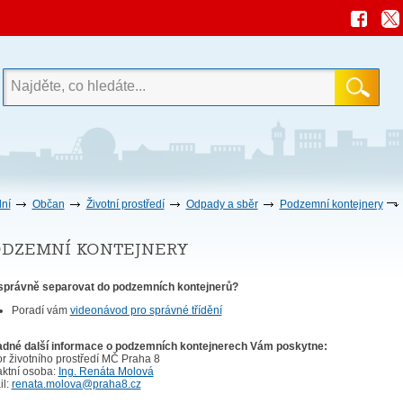
ní
Občan
Životní prostředí
Odpady a sběr
Podzemní kontejnery
dzemní kontejnery
správně separovat do podzemních kontejnerů?
Poradí vám
videonávod pro správné třídění
adné další informace o podzemních kontejnerech Vám poskytne:
r životního prostředí MČ Praha 8
aktní osoba:
Ing. Renáta Molová
il:
renata.molova@praha8.cz