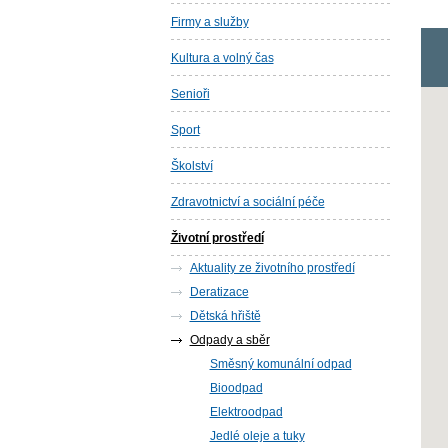
Firmy a služby
Kultura a volný čas
Senioři
Sport
Školství
Zdravotnictví a sociální péče
Životní prostředí
Aktuality ze životního prostředí
Deratizace
Dětská hřiště
Odpady a sběr
Směsný komunální odpad
Bioodpad
Elektroodpad
Jedlé oleje a tuky