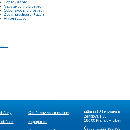
Odpady a sběr
Mapy životního prostředí
Odbor životního prostředí
Životní prostředí v Praze 8
Hlášení závad
sknout
Městská část Praha 8
stránky
Odběr novinek e-mailem
Zenklova 1/35
180 00 Praha 8 – Libeň
 stránek
Zeptejte se
Ústředna: 222 805 505