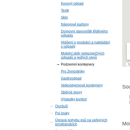
Kovový odpad
Textil
Sklo
Nápojové kartony
Domovní stanoviště tříděného
odpadu
Hlášení o produkci a nakládání
s odpady
Mobilní sběr nebezpečných
odpadů a jedlých olejů
Podzemní kontejnery
Pro živnostníky
Gastroodpad
Velkoobjemové kontejnery
Sou
Sběrné dvory
Výsledky kontrol
Ovzduší
Psí louky
Úprava pohybu psů na veřejných
Moh
prostranstvích