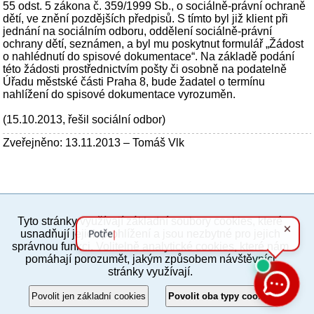
55 odst. 5 zákona č. 359/1999 Sb., o sociálně-právní ochraně
dětí, ve znění pozdějších předpisů. S tímto byl již klient při
jednání na sociálním odboru, oddělení sociálně-právní
ochrany dětí, seznámen, a byl mu poskytnut formulář „Žádost
o nahlédnutí do spisové dokumentace“. Na základě podání
této žádosti prostřednictvím pošty či osobně na podatelně
Úřadu městské části Praha 8, bude žadatel o termínu
nahlížení do spisové dokumentace vyrozuměn.
(15.10.2013, řešil sociální odbor)
Zveřejněno: 13.11.2013 – Tomáš Vlk
Tyto stránky využívají základní soubory cookies, které
PC verze
ENG
usnadňují jejich prohlížení a jsou nezbytné pro jejich
správnou funkci. Volitelně analytické cookies, které nám
pomáhají porozumět, jakým způsobem návštěvníci
Povinné a praktické informace
stránky využívají.
© 2012–2019 MČ Praha 8
Povolit jen základní cookies
Povolit oba typy cookies