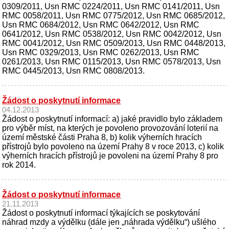
0309/2011, Usn RMC 0224/2011, Usn RMC 0141/2011, Usn
RMC 0058/2011, Usn RMC 0775/2012, Usn RMC 0685/2012,
Usn RMC 0684/2012, Usn RMC 0642/2012, Usn RMC
0641/2012, Usn RMC 0538/2012, Usn RMC 0042/2012, Usn
RMC 0041/2012, Usn RMC 0509/2013, Usn RMC 0448/2013,
Usn RMC 0329/2013, Usn RMC 0262/2013, Usn RMC
0261/2013, Usn RMC 0115/2013, Usn RMC 0578/2013, Usn
RMC 0445/2013, Usn RMC 0808/2013.
Žádost o poskytnutí informace
04.12.2013
Žádost o poskytnutí informací: a) jaké pravidlo bylo základem
pro výběr míst, na kterých je povoleno provozování loterií na
území městské části Praha 8, b) kolik výherních hracích
přístrojů bylo povoleno na území Prahy 8 v roce 2013, c) kolik
výherních hracích přístrojů je povoleni na území Prahy 8 pro
rok 2014.
Žádost o poskytnutí informace
21.11.2013
Žádost o poskytnutí informací týkajících se poskytování
náhrad mzdy a výdělku (dále jen „náhrada výdělku“) ušlého