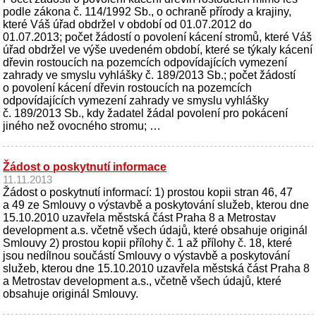
podle zákona č. 114/1992 Sb., o ochraně přírody a krajiny,
které Váš úřad obdržel v období od 01.07.2012 do
01.07.2013; počet žádostí o povolení kácení stromů, které Váš
úřad obdržel ve výše uvedeném období, které se týkaly kácení
dřevin rostoucích na pozemcích odpovídajících vymezení
zahrady ve smyslu vyhlášky č. 189/2013 Sb.; počet žádostí
o povolení kácení dřevin rostoucích na pozemcích
odpovídajících vymezení zahrady ve smyslu vyhlášky
č. 189/2013 Sb., kdy žadatel žádal povolení pro pokácení
jiného než ovocného stromu; …
Žádost o poskytnutí informace
11.11.2013
Žádost o poskytnutí informací: 1) prostou kopii stran 46, 47
a 49 ze Smlouvy o výstavbě a poskytování služeb, kterou dne
15.10.2010 uzavřela městská část Praha 8 a Metrostav
development a.s. včetně všech údajů, které obsahuje originál
Smlouvy 2) prostou kopii přílohy č. 1 až přílohy č. 18, které
jsou nedílnou součástí Smlouvy o výstavbě a poskytování
služeb, kterou dne 15.10.2010 uzavřela městská část Praha 8
a Metrostav development a.s., včetně všech údajů, které
obsahuje originál Smlouvy.