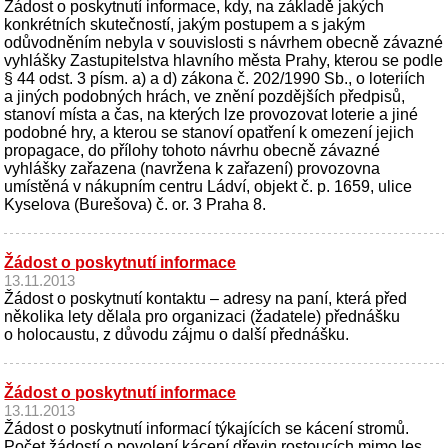
Žádost o poskytnutí informace, kdy, na základě jakých
konkrétních skutečností, jakým postupem a s jakým
odůvodněním nebyla v souvislosti s návrhem obecně závazné
vyhlášky Zastupitelstva hlavního města Prahy, kterou se podle
§ 44 odst. 3 písm. a) a d) zákona č. 202/1990 Sb., o loteriích
a jiných podobných hrách, ve znění pozdějších předpisů,
stanoví místa a čas, na kterých lze provozovat loterie a jiné
podobné hry, a kterou se stanoví opatření k omezení jejich
propagace, do přílohy tohoto návrhu obecně závazné
vyhlášky zařazena (navržena k zařazení) provozovna
umístěná v nákupním centru Ládví, objekt č. p. 1659, ulice
Kyselova (Burešova) č. or. 3 Praha 8.
Žádost o poskytnutí informace
13.11.2013
Žádost o poskytnutí kontaktu – adresy na paní, která před
několika lety dělala pro organizaci (žadatele) přednášku
o holocaustu, z důvodu zájmu o další přednášku.
Žádost o poskytnutí informace
13.11.2013
Žádost o poskytnutí informací týkajících se kácení stromů.
Počet žádostí o povolení kácení dřevin rostoucích mimo les