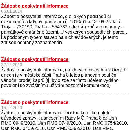
Žádost o poskytnutí informace
06.01.2014
Žádost o poskytnutí informace, dle jakých podkladů či
dokumentů a kdy byl parcelám č. 1310/61 a 1310/62 v k. ú.
Troja – 730190, Praha – 554782 odebrán způsob ochrany –
památkově chráněné území. U veškerých sousedících parcel,
i s podobným typem staveb na nich evidovaných, je tento
způsob ochrany zaznamenán.
Žádost o poskytnutí informace
22.12.2013
Žádost o poskytnutí informace, na kterých místech a v kterých
dnech je v městské části Praha 8 letos plánován pouliční
vánoční prodej kaprů (tj. bylo zde za tímto účelem vydáno
povolení ke zvláštnímu užívání pozemní komunikace).
Žádost o poskytnutí informace
16.12.2013
Žádost o poskytnutí informací: Prostou kopii kompletní
důvodové zprávy k usnesením Rady MČ Praha 8 č.: Usn
RMC 0949/2010, Usn RMC 0749/2010, Usn RMC 0754/2010,
Usn RMC 0409/2010, Usn RMC 0362/2010, Usn RMC