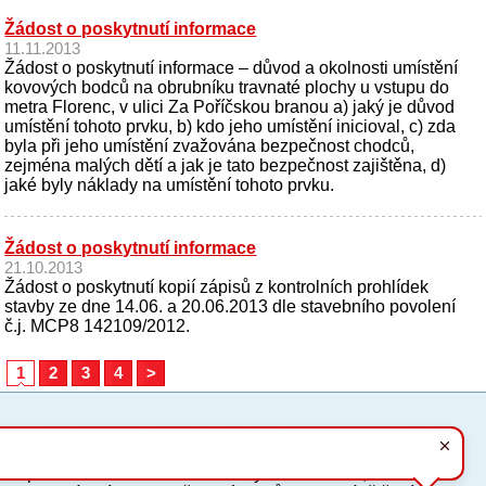
Žádost o poskytnutí informace
11.11.2013
Žádost o poskytnutí informace – důvod a okolnosti umístění
kovových bodců na obrubníku travnaté plochy u vstupu do
metra Florenc, v ulici Za Poříčskou branou a) jaký je důvod
umístění tohoto prvku, b) kdo jeho umístění inicioval, c) zda
byla při jeho umístění zvažována bezpečnost chodců,
zejména malých dětí a jak je tato bezpečnost zajištěna, d)
jaké byly náklady na umístění tohoto prvku.
Žádost o poskytnutí informace
21.10.2013
Žádost o poskytnutí kopií zápisů z kontrolních prohlídek
stavby ze dne 14.06. a 20.06.2013 dle stavebního povolení
č.j. MCP8 142109/2012.
1
2
3
4
>
Tyto stránky využívají základní soubory cookies, které
PC verze
ENG
usnadňují jejich prohlížení a jsou nezbytné pro jejich
správnou funkci. Volitelně analytické cookies, které nám