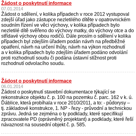
Žádost o poskytnutí informace
07.01.2014
Žádost o sdělení, v kolika případech v roce 2012 vystupoval
zdejší úřad jako zástupce nezletilého dítěte v opatrovnickém
soudním řízení ve věci výchovy, v kolika případech bylo
nezletilé dítě svěřeno do výchovy matky, do výchovy otce a do
střídavé výchovy obou rodičů. Dále prosím o sdělení v kolika
případech byl zdejším úřadem podán návrh na předběžné
opatření, návrh na určení lhůty, návrh na výkon rozhodnutí
a v kolika případech bylo zdejším úřadem podáno odvolání
proti rozhodnutí soudu či podána ústavní stížnost proti
rozhodnutí odvolacího soudu.
Žádost o poskytnutí informace
06.01.2014
Žádost o poskytnutí stavební dokumentace týkající se
rekonstrukce objektu č. p. 100 na pozemku č. parc. 162 v k. ú.
Ďáblice, která probíhala v roce 2010/2011, a to: - půdorysy –
tj. základové konstrukce, 1. NP - řezy - průvodní a technickou
zprávu. Jedná se zejména o ty podklady, které specifikují
zpracovatele PD (oprávněný projektant) a podklady, které řeší
návaznost na sousední objekt č. p. 585.