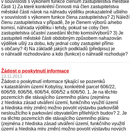
v souvislosti s výkonem funkce členům zastupitelstva městské
části 1) Za které konkrétní činnosti má člen zastupitelstva
městské části nárok na náhradu výdělku prokazatelně ušlého
v souvislosti s výkonem funkce člena zastupitelstva? 2) Náleží
členu zastupitelstva v případě, že je členem výborů a/nebo
komisí, náhrada výdělku i tehdy, pokud se coby člen
zastupitelstva účastní zasedání těchto komisí/výborů? 3) Je
zastupiteli městské části obdobným způsobem nahazován
výdělek ušlý za dobu, kdy jednal coby zastupitel přímo
s občany? 4) Na základě jakých podkladů (předpisu) je
o náhradě rozhodováno a kdo (funkce) o náhradě rozhoduje?
Žádost o poskytnutí informace
13.11.2013
Žádost o poskytnutí informace týkající se pozemků
v katastrálním území Kobylisy, konkrétně parcel 606/22,
606/59, 606/56, 606/54, 606/52 a 606/50. 1. Je na těchto
pozemcích dle stávajícího územního plánu (zejména
z hlediska zásad utváření území, funkčního využití území
a hlediska míry změn) možno povolit výstavbu parkoviště
nesloužícího k parkování obyvatelům přilehlých budov? 2. Je
na těchto pozemcích dle stávajícího územního plánu
(zejména z hlediska zásad utváření území, funkčního využití
území a hlediska míry změn) možno povolit výstavbu nových