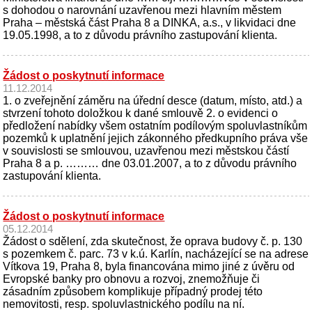
s dohodou o narovnání uzavřenou mezi hlavním městem
Praha – městská část Praha 8 a DINKA, a.s., v likvidaci dne
19.05.1998, a to z důvodu právního zastupování klienta.
Žádost o poskytnutí informace
11.12.2014
1. o zveřejnění záměru na úřední desce (datum, místo, atd.) a
stvrzení tohoto doložkou k dané smlouvě 2. o evidenci o
předložení nabídky všem ostatním podílovým spoluvlastníkům
pozemků k uplatnění jejich zákonného předkupního práva vše
v souvislosti se smlouvou, uzavřenou mezi městskou částí
Praha 8 a p. ……… dne 03.01.2007, a to z důvodu právního
zastupování klienta.
Žádost o poskytnutí informace
05.12.2014
Žádost o sdělení, zda skutečnost, že oprava budovy č. p. 130
s pozemkem č. parc. 73 v k.ú. Karlín, nacházející se na adrese
Vítkova 19, Praha 8, byla financována mimo jiné z úvěru od
Evropské banky pro obnovu a rozvoj, znemožňuje či
zásadním způsobem komplikuje případný prodej této
nemovitosti, resp. spoluvlastnického podílu na ní.