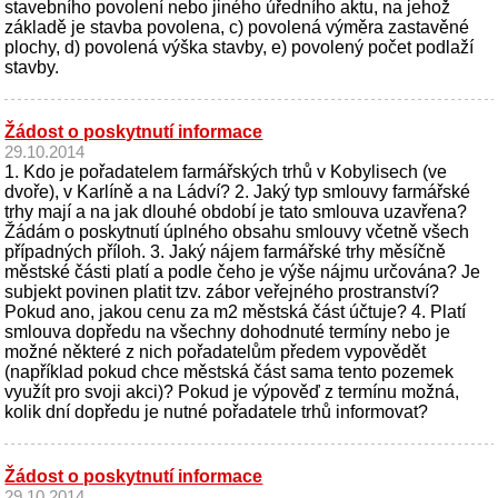
stavebního povolení nebo jiného úředního aktu, na jehož
základě je stavba povolena, c) povolená výměra zastavěné
plochy, d) povolená výška stavby, e) povolený počet podlaží
stavby.
Žádost o poskytnutí informace
29.10.2014
1. Kdo je pořadatelem farmářských trhů v Kobylisech (ve
dvoře), v Karlíně a na Ládví? 2. Jaký typ smlouvy farmářské
trhy mají a na jak dlouhé období je tato smlouva uzavřena?
Žádám o poskytnutí úplného obsahu smlouvy včetně všech
případných příloh. 3. Jaký nájem farmářské trhy měsíčně
městské části platí a podle čeho je výše nájmu určována? Je
subjekt povinen platit tzv. zábor veřejného prostranství?
Pokud ano, jakou cenu za m2 městská část účtuje? 4. Platí
smlouva dopředu na všechny dohodnuté termíny nebo je
možné některé z nich pořadatelům předem vypovědět
(například pokud chce městská část sama tento pozemek
využít pro svoji akci)? Pokud je výpověď z termínu možná,
kolik dní dopředu je nutné pořadatele trhů informovat?
Žádost o poskytnutí informace
29.10.2014