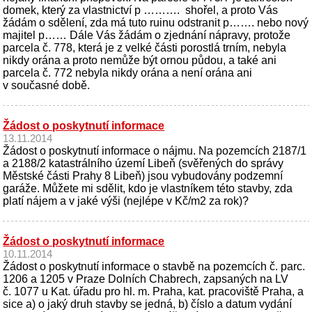
domek, který za vlastnictví p ………. shořel, a proto Vás
žádám o sdělení, zda má tuto ruinu odstranit p……. nebo nový
majitel p…… Dále Vás žádám o zjednání nápravy, protože
parcela č. 778, která je z velké části porostlá trním, nebyla
nikdy orána a proto nemůže být ornou půdou, a také ani
parcela č. 772 nebyla nikdy orána a není orána ani
v současné době.
Žádost o poskytnutí informace
13.11.2014
Žádost o poskytnutí informace o nájmu. Na pozemcích 2187/1
a 2188/2 katastrálního území Libeň (svěřených do správy
Městské části Prahy 8 Libeň) jsou vybudovány podzemní
garáže. Můžete mi sdělit, kdo je vlastníkem této stavby, zda
platí nájem a v jaké výši (nejlépe v Kč/m2 za rok)?
Žádost o poskytnutí informace
10.11.2014
Žádost o poskytnutí informace o stavbě na pozemcích č. parc.
1206 a 1205 v Praze Dolních Chabrech, zapsaných na LV
č. 1077 u Kat. úřadu pro hl. m. Praha, kat. pracoviště Praha, a
sice a) o jaký druh stavby se jedná, b) číslo a datum vydání