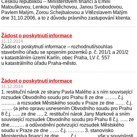
Českou republikou – Ministerstvem financí a Emilií
Matouškovou, Lenkou Vojtěchovou, Janou Svobodovou,
Pavlem Malým, Zorou Schejbalovou a Vítězslavem Malým
dne 31.10.2006, a to z důvodu právního zastupování klienta.
Žádost o poskytnutí informace
11.12.2014
Žádost o poskytnutí informace – rozhodnutí/souhlas
stavebního úřadu se spojením pozemků p. č. 201/1 a 201/2
v katastrálním území Karlín, obec Praha, LV č. 557
u katastrálního úřadu Praha-město.
Žádost o poskytnutí informace
11.12.2014
1. restituční nárok ze strany Pavla Malého a s ním související
rozsudek Obvodního soudu pro Prahu 8 ze dne …….. č.j.
……… a rozsudek Městského soudu v Praze ze dne …… č.j.
……. (a jeho opravu usnesením Obvodního soudu pro Prahu
8 č.j. ….. ze dne …. 2. restituční nárok Jany Markové a sním
související rozsudek Obvodního soudu pro Prahu 8 č.j. ….. ze
dne……… a odůvodnění potvrzující rozsudek Městského
soudu v Praze ze dne …… č.j. ………. 3. stanovisko
Ministerstva financí ze dne …… č.j. …………vše v souvislosti