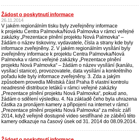
Žádost o poskytnutí informace
26.11.2014
V jakém regionálním tisku byly zveřejněny informace
k projektu Centra Palmovka/Nová Palmovka v rámci veřejné
zakázky „Prezentace plnění projektu Nová Palmovka“ –
žádám o název tiskoviny, vydavatele, čísla a strany kde byly
informace zveřejněny. 2. V jakém regionálním vysílání byly
zveřejněny informace k projektu Centra Palmovka/Nová
Palmovka v rámci veřejné zakázky „Prezentace plnění
projektu Nová Palmovka“ – žádám o název vysílání (kanálu,
vysílací stanice), provozovatele, data vysílání a konkrétního
pořadu kde byly informace zveřejněny. 3. Zda a jakým
způsobem provedla Městská část Praha 8 vlastní kontrolu
neadresné distribuce letáků v rámci veřejné zakázky
„Prezentace plnění projektu Nová Palmovka“, pokud ano,
žádám o sdělení výsledku. 4. Na základě čeho byla uhrazena
částka za pronájem kamery a připojení na internet v rámci
„Prezentace plnění projektu Nová Palmovka“ za měsíc září
2014, když veřejně dostupné video sestříhané ze záběrů této
kamery odkazuje na časový úsek od 31. 2014 do 08.09.2014.
Žádost o poskytnutí informace