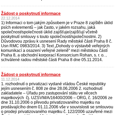
Žádost o poskytnutí informace
22.12.2014
1) Informaci o tom jakým způsobem je v Praze 8 zajištěn úklid
psích exkrementů – jak často, v jakém rozsahu, jaká
společnost/společnosti úklid zajišťuje/zajišťují včetně
poskytnutí smlouvy s touto společností/společnostmi. 2)
Důvodovou zprávu k usnesení Rady městské části Praha 8 č.
Usn RMC 0983/2014. 3) Text „Dohody o výstavbě veřejných
komunikací a osazení veřejné zeleně“ mezi městskou částí
Praha 8, a obchodní korporací Konsorcium Rohan, s. r. o. ,
schválené radou městské části Praha 8 dne 05.11.2014.
Žádost o poskytnutí informace
11.12.2014
1. rozhodnutí o privatizaci vydané vládou České republiky
jejím usnesením č. 808 ze dne 28.06.2006 2. rozhodnutí
zakladatele – Úřadu pro zastupování státu ve věcech
majetkových čj. UZSVM/A/16400/2006 – ORG, č. 16/2006 ze
dne 31.10.2006 o převodu privatizovaného majetku na
prodávajícího dnem 01.11.2006 vše v souvislosti se smlouvou
o prodeji privatizovaného majetku č. 122/2006 uzavřené mezi