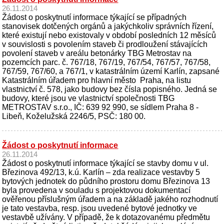
26.11.2014
Žádost o poskytnutí informace týkající se případných
stanovisek dotčených orgánů a jakýchkoliv správních řízení,
které existují nebo existovaly v období posledních 12 měsíců
v souvislosti s povolením staveb či prodloužení stávajících
povolení staveb v areálu betonárky TBG Metrostav na
pozemcích parc. č. 767/18, 767/19, 767/54, 767/57, 767/58,
767/59, 767/60, a 767/1, v katastrálním území Karlín, zapsané
Katastrálním úřadem pro hlavní město Praha, na listu
vlastnictví č. 578, jako budovy bez čísla popisného. Jedná se
budovy, které jsou ve vlastnictví společnosti TBG
METROSTAV s.r.o., IČ: 639 92 990, se sídlem Praha 8 -
Libeň, Koželužská 2246/5, PSČ: 180 00.
Žádost o poskytnutí informace
26.11.2014
Žádost o poskytnutí informace týkající se stavby domu v ul.
Březinova 492/13, k.ú. Karlín – zda realizace vestavby 5
bytových jednotek do půdního prostoru domu Březinova 13
byla provedena v souladu s projektovou dokumentací
ověřenou příslušným úřadem a na základě jakého rozhodnutí
je tato vestavba, resp. jsou uvedené bytové jednotky ve
vestavbě užívány. V případě, že k dotazovanému předmětu