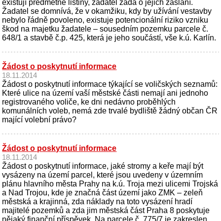
existují předmětné listiny, žadatel žádá o jejich zaslání.
Žadatel se domnívá, že v okamžiku, kdy by užívání vestavby
nebylo řádně povoleno, existuje potencionální riziko vzniku
škod na majetku žadatele – sousedním pozemku parcele č.
648/1 a stavbě č.p. 425, která je jeho součástí, vše k.ú. Karlín.
Žádost o poskytnutí informace
18.11.2014
Žádost o poskytnutí informace týkající se voličských seznamů:
Které ulice na území vaší městské části nemají ani jednoho
registrovaného voliče, ke dni nedávno proběhlých
komunálních voleb, nemá zde trvalé bydliště žádný občan ČR
mající volební právo?
Žádost o poskytnutí informace
18.11.2014
Žádost o poskytnutí informace, jaké stromy a keře mají být
vysázeny na území parcel, které jsou uvedeny v územním
plánu hlavního města Prahy na k.ú. Troja mezi ulicemi Trojská
a Nad Trojou, kde je značná část území jako ZMK – zeleň
městská a krajinná, zda náklady na toto vysázení hradí
majitelé pozemků a zda jim městská část Praha 8 poskytuje
nějaký finanční příspěvek. Na parcele č. 775/7 je zakreslen