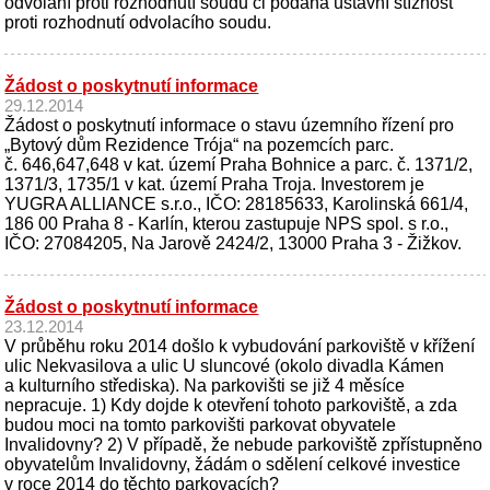
odvolání proti rozhodnutí soudu či podána ústavní stížnost
proti rozhodnutí odvolacího soudu.
Žádost o poskytnutí informace
29.12.2014
Žádost o poskytnutí informace o stavu územního řízení pro
„Bytový dům Rezidence Trója“ na pozemcích parc.
č. 646,647,648 v kat. území Praha Bohnice a parc. č. 1371/2,
1371/3, 1735/1 v kat. území Praha Troja. Investorem je
YUGRA ALLlANCE s.r.o., IČO: 28185633, Karolinská 661/4,
186 00 Praha 8 - Karlín, kterou zastupuje NPS spol. s r.o.,
IČO: 27084205, Na Jarově 2424/2, 13000 Praha 3 - Žižkov.
Žádost o poskytnutí informace
23.12.2014
V průběhu roku 2014 došlo k vybudování parkoviště v křížení
ulic Nekvasilova a ulic U sluncové (okolo divadla Kámen
a kulturního střediska). Na parkovišti se již 4 měsíce
nepracuje. 1) Kdy dojde k otevření tohoto parkoviště, a zda
budou moci na tomto parkovišti parkovat obyvatele
Invalidovny? 2) V případě, že nebude parkoviště zpřístupněno
obyvatelům Invalidovny, žádám o sdělení celkové investice
v roce 2014 do těchto parkovacích?