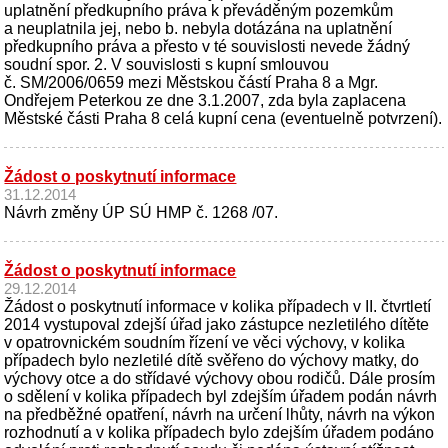
uplatnění předkupního práva k převáděným pozemkům
a neuplatnila jej, nebo b. nebyla dotázána na uplatnění
předkupního práva a přesto v té souvislosti nevede žádný
soudní spor. 2. V souvislosti s kupní smlouvou
č. SM/2006/0659 mezi Městskou částí Praha 8 a Mgr.
Ondřejem Peterkou ze dne 3.1.2007, zda byla zaplacena
Městské části Praha 8 celá kupní cena (eventuelně potvrzení).
Žádost o poskytnutí informace
31.12.2014
Návrh změny ÚP SÚ HMP č. 1268 /07.
Žádost o poskytnutí informace
29.12.2014
Žádost o poskytnutí informace v kolika případech v II. čtvrtletí
2014 vystupoval zdejší úřad jako zástupce nezletilého dítěte
v opatrovnickém soudním řízení ve věci výchovy, v kolika
případech bylo nezletilé dítě svěřeno do výchovy matky, do
výchovy otce a do střídavé výchovy obou rodičů. Dále prosím
o sdělení v kolika případech byl zdejším úřadem podán návrh
na předběžné opatření, návrh na určení lhůty, návrh na výkon
rozhodnutí a v kolika případech bylo zdejším úřadem podáno