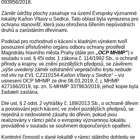
093956/2018.
Záměr údržby plochy zasahuje na území Evropsky významné
lokality Kaňon Vltavy u Sedlce. Tato oblast byla vymezena pro
ochranu stanovišť, která jsou ohrožena šířením nepůvodních
druhů a zarůstáním dřevinami.
Podklad pro rozhodnutí o kácení s kladným výrokem tvoří
posouzení příslušného orgánu odboru ochrany prostředí
Magistrátu hlavního města Prahy (dále jen
„OCP MHMP“
) v
souladu s ust. § 45i odst. 1 zákona č. 114/1992 Sb., o ochraně
přírody a krajiny, ve znění pozdějších předpisů, se závěrem:
„výše uvedený záměr odstranění vegetačního krytu nebude
mít vliv na EVL CZ110154-Kaňon Vltavy u Sedlce“
– viz
usnesení OCP MHMP ze dne 06.03.2019, č. j. MHMP
427166/2019, sp. zn. S-MHMP 337963/2019, jehož kopie byla
žadateli zaslána.
Dle ust. § 2 odst. 2 vyhlášky č. 189/2013 Sb., o ochraně dřevin
a povolování jejich kácení, ve znění pozdějších předpisů, se
nejedná o nedovolené zásahy do dřevin, pokud jsou
realizovány v rámci péče o evropsky významnou lokalitu
prováděné v souladu se souhrnem doporučených opatření.
Kontrolní činností v dané lokalitě v rámci státního dohledu se