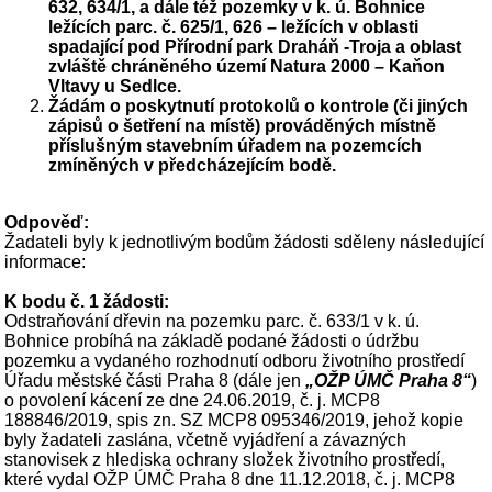
632, 634/1, a dále též pozemky v k. ú. Bohnice
ležících parc. č. 625/1, 626 – ležících v oblasti
spadající pod Přírodní park Draháň -Troja a oblast
zvláště chráněného území Natura 2000 – Kaňon
Vltavy u Sedlce.
Žádám o poskytnutí protokolů o kontrole (či jiných
zápisů o šetření na místě) prováděných místně
příslušným stavebním úřadem na pozemcích
zmíněných v předcházejícím bodě.
Odpověď:
Žadateli byly k jednotlivým bodům žádosti sděleny následující
informace:
K bodu č. 1 žádosti:
Odstraňování dřevin na pozemku parc. č. 633/1 v k. ú.
Bohnice probíhá na základě podané žádosti o údržbu
pozemku a vydaného rozhodnutí odboru životního prostředí
Úřadu městské části Praha 8 (dále jen
„OŽP ÚMČ Praha 8“
)
o povolení kácení ze dne 24.06.2019, č. j. MCP8
188846/2019, spis zn. SZ MCP8 095346/2019, jehož kopie
byly žadateli zaslána, včetně vyjádření a závazných
stanovisek z hlediska ochrany složek životního prostředí,
které vydal OŽP ÚMČ Praha 8 dne 11.12.2018, č. j. MCP8