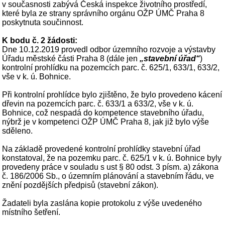
v současnosti zabývá Česká inspekce životního prostředí,
které byla ze strany správního orgánu OŽP ÚMČ Praha 8
poskytnuta součinnost.
K bodu č. 2 žádosti:
Dne 10.12.2019 provedl odbor územního rozvoje a výstavby
Úřadu městské části Praha 8 (dále jen
„stavební úřad“
)
kontrolní prohlídku na pozemcích parc. č. 625/1, 633/1, 633/2,
vše v k. ú. Bohnice.
Při kontrolní prohlídce bylo zjištěno, že bylo provedeno kácení
dřevin na pozemcích parc. č. 633/1 a 633/2, vše v k. ú.
Bohnice, což nespadá do kompetence stavebního úřadu,
nýbrž je v kompetenci OŽP ÚMČ Praha 8, jak již bylo výše
sděleno.
Na základě provedené kontrolní prohlídky stavební úřad
konstatoval, že na pozemku parc. č. 625/1 v k. ú. Bohnice byly
provedeny práce v souladu s ust § 80 odst. 3 písm. a) zákona
č. 186/2006 Sb., o územním plánování a stavebním řádu, ve
znění pozdějších předpisů (stavební zákon).
Žadateli byla zaslána kopie protokolu z výše uvedeného
místního šetření.