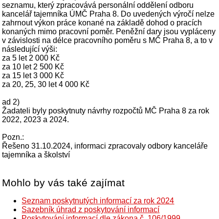
seznamu, který zpracovává personální oddělení odboru
kancelář tajemníka ÚMČ Praha 8. Do uvedených výročí nelze
zahrnout výkon práce konané na základě dohod o pracích
konaných mimo pracovní poměr. Peněžní dary jsou vypláceny
v závislosti na délce pracovního poměru s MČ Praha 8, a to v
následující výši:
za 5 let 2 000 Kč
za 10 let 2 500 Kč
za 15 let 3 000 Kč
za 20, 25, 30 let 4 000 Kč
ad 2)
Žadateli byly poskytnuty návrhy rozpočtů MČ Praha 8 za rok
2022, 2023 a 2024.
Pozn.:
Řešeno 31.10.2024, informaci zpracovaly odbory kanceláře
tajemníka a školství
Mohlo by vás také zajímat
Seznam poskytnutých informací za rok 2024
Sazebník úhrad z poskytování informací
Poskytování informací dle zákona č. 106/1999