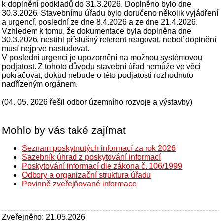
k doplnění podkladů do 31.3.2026. Doplněno bylo dne
30.3.2026. Stavebnímu úřadu bylo doručeno několik vyjádření
a urgencí, poslední ze dne 8.4.2026 a ze dne 21.4.2026.
Vzhledem k tomu, že dokumentace byla doplněna dne
30.3.2026, nestihl příslušný referent reagovat, neboť doplnění
musí nejprve nastudovat.
V poslední urgenci je upozornění na možnou systémovou
podjatost. Z tohoto důvodu stavební úřad nemůže ve věci
pokračovat, dokud nebude o této podjatosti rozhodnuto
nadřízeným orgánem.
(04. 05. 2026 řešil odbor územního rozvoje a výstavby)
Mohlo by vás také zajímat
Seznam poskytnutých informací za rok 2026
Sazebník úhrad z poskytování informací
Poskytování informací dle zákona č. 106/1999
Odbory a organizační struktura úřadu
Povinně zveřejňované informace
Zveřejněno: 21.05.2026