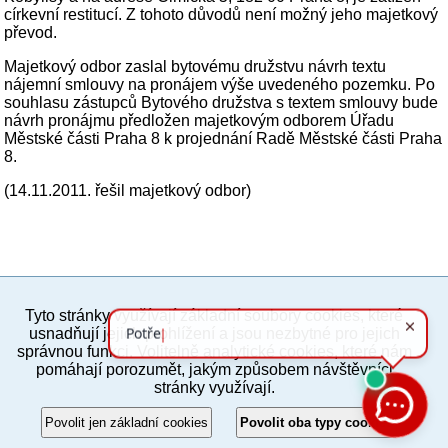
církevní restitucí. Z tohoto důvodů není možný jeho majetkový
převod.
Majetkový odbor zaslal bytovému družstvu návrh textu
nájemní smlouvy na pronájem výše uvedeného pozemku. Po
souhlasu zástupců Bytového družstva s textem smlouvy bude
návrh pronájmu předložen majetkovým odborem Úřadu
Městské části Praha 8 k projednání Radě Městské části Praha
8.
(14.11.2011. řešil majetkový odbor)
Tyto stránky využívají základní soubory cookies, které
PC verze
ENG
usnadňují jejich prohlížení a jsou nezbytné pro jejich
správnou funkci. Volitelně analytické cookies, které nám
pomáhají porozumět, jakým způsobem návštěvníci
Povinné a praktické informace
stránky využívají.
© 2012–2019 MČ Praha 8
Povolit jen základní cookies
Povolit oba typy cookies