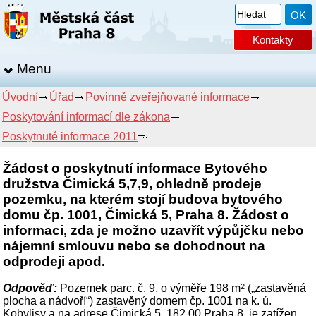
Kontakty
Menu
Úvodní
Úřad
Povinně zveřejňované informace
Poskytování informací dle zákona
Poskytnuté informace 2011
Žádost o poskytnutí informace Bytového
družstva Čimická 5,7,9, ohledně prodeje
pozemku, na kterém stojí budova bytového
domu čp. 1001, Čimická 5, Praha 8. Žádost o
informaci, zda je možno uzavřít výpůjčku nebo
nájemní smlouvu nebo se dohodnout na
odprodeji apod.
Odpověď:
Pozemek parc. č. 9, o výměře 198 m
2
(„zastavěná
plocha a nádvoří“) zastavěný domem čp. 1001 na k. ú.
Kobylisy a na adrese Čimická 5, 182 00 Praha 8, je zatížen