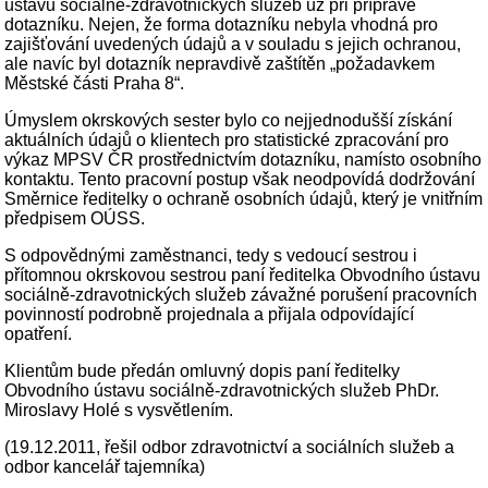
ústavu sociálně-zdravotnických služeb už při přípravě
dotazníku. Nejen, že forma dotazníku nebyla vhodná pro
zajišťování uvedených údajů a v souladu s jejich ochranou,
ale navíc byl dotazník nepravdivě zaštítěn „požadavkem
Městské části Praha 8“.
Úmyslem okrskových sester bylo co nejjednodušší získání
aktuálních údajů o klientech pro statistické zpracování pro
výkaz MPSV ČR prostřednictvím dotazníku, namísto osobního
kontaktu. Tento pracovní postup však neodpovídá dodržování
Směrnice ředitelky o ochraně osobních údajů, který je vnitřním
předpisem OÚSS.
S odpovědnými zaměstnanci, tedy s vedoucí sestrou i
přítomnou okrskovou sestrou paní ředitelka Obvodního ústavu
sociálně-zdravotnických služeb závažné porušení pracovních
povinností podrobně projednala a přijala odpovídající
opatření.
Klientům bude předán omluvný dopis paní ředitelky
Obvodního ústavu sociálně-zdravotnických služeb PhDr.
Miroslavy Holé s vysvětlením.
(19.12.2011, řešil odbor zdravotnictví a sociálních služeb a
odbor kancelář tajemníka)