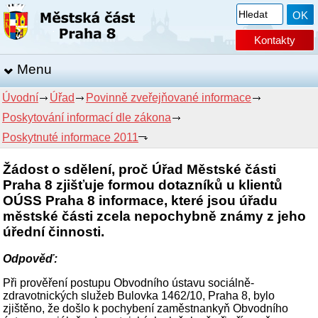
Kontakty
Menu
Úvodní
Úřad
Povinně zveřejňované informace
Poskytování informací dle zákona
Poskytnuté informace 2011
Žádost o sdělení, proč Úřad Městské části
Praha 8 zjišťuje formou dotazníků u klientů
OÚSS Praha 8 informace, které jsou úřadu
městské části zcela nepochybně známy z jeho
úřední činnosti.
Odpověď:
Při prověření postupu Obvodního ústavu sociálně-
zdravotnických služeb Bulovka 1462/10, Praha 8, bylo
zjištěno, že došlo k pochybení zaměstnankyň Obvodního